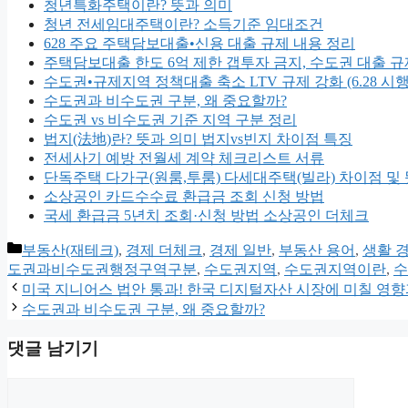
청년특화주택이란? 뜻과 의미
청년 전세임대주택이란? 소득기준 임대조건
628 주요 주택담보대출•신용 대출 규제 내용 정리
주택담보대출 한도 6억 제한 갭투자 금지, 수도권 대출 규
수도권•규제지역 정책대출 축소 LTV 규제 강화 (6.28 시행
수도권과 비수도권 구분, 왜 중요할까?
수도권 vs 비수도권 기준 지역 구분 정리
법지(法地)란? 뜻과 의미 법지vs빈지 차이점 특징
전세사기 예방 전월세 계약 체크리스트 서류
단독주택 다가구(원룸,투룸) 다세대주택(빌라) 차이점 및
소상공인 카드수수료 환급금 조회 신청 방법
국세 환급금 5년치 조회·신청 방법 소상공인 더체크
카
부동산(재테크)
,
경제 더체크
,
경제 일반
,
부동산 용어
,
생활 
테
도권과비수도권행정구역구분
,
수도권지역
,
수도권지역이란
,
수
고
미국 지니어스 법안 통과! 한국 디지털자산 시장에 미칠 영향
리
수도권과 비수도권 구분, 왜 중요할까?
댓글 남기기
댓
글