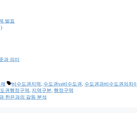
제 발표
)
 뜻과 의미
태
경제
비수도권지역
,
수도권vs비수도권
,
수도권과비수도권의차
그
도권행정구역
,
지역구분
,
행정구역
과 한은과의 갈등 분석