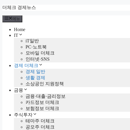
컨
더체크 경제뉴스
텐
메뉴
츠
로
Home
건
IT
너
iT일반
뛰
PC·노트북
기
모바일 더체크
인터넷·SNS
경제 더체크
경제 일반
생활 경제
소상공인 지원정책
금융
금융·대출·금리정보
카드정보 더체크
보험정보 더체크
주식투자
테마주 더체크
공모주 더체크