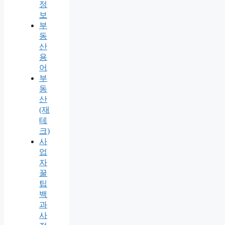
정
보
부
동
산
용
어
부
동
산
(재
테
크)
사
업
자
꿀
팁
백
과
사