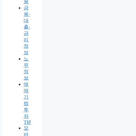
융
금
융·
대
출·
금
리
정
보
노
무
정
보
매
매
기
법
투
자
TIP
모
바