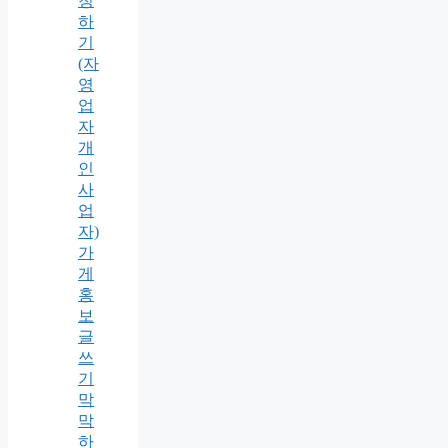
청
하
기
(자
영
업
자
개
인
사
업
자)
가
게
홍
보
글
쓰
기
막
막
하