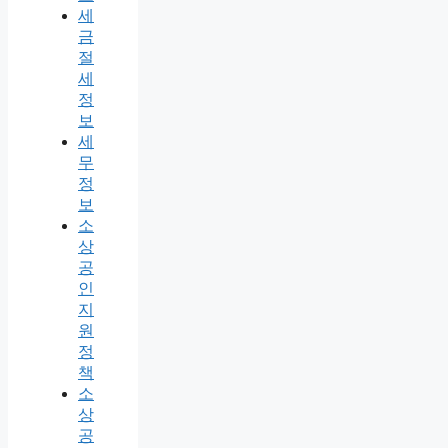
세
금
절
세
정
보
세
무
정
보
소
상
공
인
지
원
정
책
소
상
공