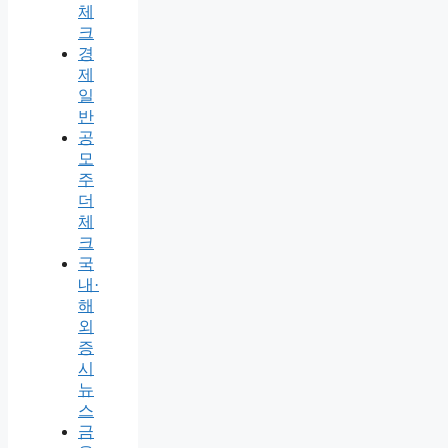
체
크
경
제
일
반
공
모
주
더
체
크
국
내·
해
외
증
시
뉴
스
금