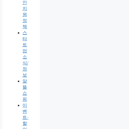
인
지
원
정
책
스
타
트
업
소
식/
정
보
알
뜰
쇼
핑
이
벤
트·
할