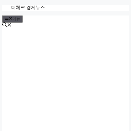
컨
더체크 경제뉴스
텐
메뉴
츠
로
건
너
뛰
기