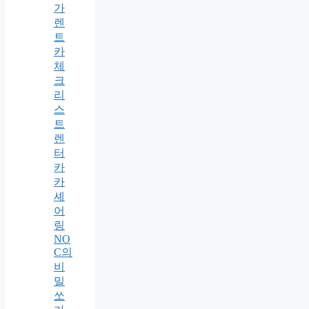
가
렌
트
카
체
크
리
스
트
렌
터
카
카
셰
어
링
NO
C의
비
밀
쏘