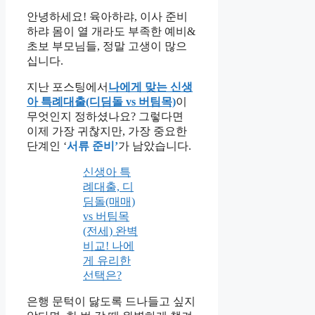
안녕하세요! 육아하랴, 이사 준비
하랴 몸이 열 개라도 부족한 예비&
초보 부모님들, 정말 고생이 많으
십니다.
지난 포스팅에서
나에게 맞는 신생
아 특례대출(디딤돌 vs 버팀목)
이
무엇인지 정하셨나요? 그렇다면
이제 가장 귀찮지만, 가장 중요한
단계인 ‘
서류 준비’
가 남았습니다.
신생아 특
례대출, 디
딤돌(매매)
vs 버팀목
(전세) 완벽
비교! 나에
게 유리한
선택은?
은행 문턱이 닳도록 드나들고 싶지