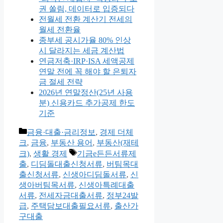
권 쏠림, 데이터로 입증되다
전월세 전환 계산기 전세의
월세 전환율
종부세 공시가율 80% 인상
시 달라지는 세금 계산법
연금저축·IRP·ISA 세액공제
연말 전에 꼭 해야 할 은퇴자
금 절세 전략
2026년 연말정산(25년 사용
분) 신용카드 추가공제 한도
기준
카
금융·대출·금리정보
,
경제 더체
테
크
,
금융
,
부동산 용어
,
부동산(재테
고
태
크)
,
생활 경제
기금e든든서류제
리
그
출
,
디딤돌대출신청서류
,
버팀목대
출신청서류
,
신생아디딤돌서류
,
신
생아버팀목서류
,
신생아특례대출
서류
,
전세자금대출서류
,
정부24발
급
,
주택담보대출필요서류
,
출산가
구대출