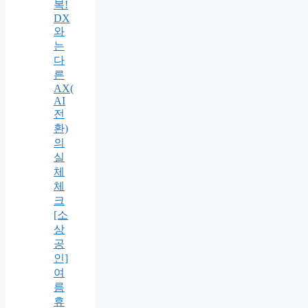
복!
DX
와
는
다
른
AX(
AI
전
환)
의
실
체
체
크
[소
상
공
인]
여
름
휴