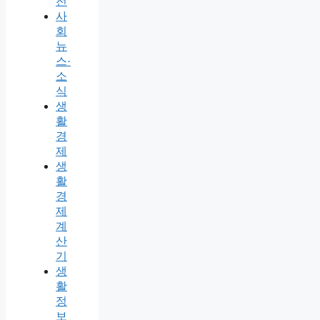
전
사
회
뉴
스·
소
식
생
활
경
제
생
활
경
제
계
산
기
생
활
정
보