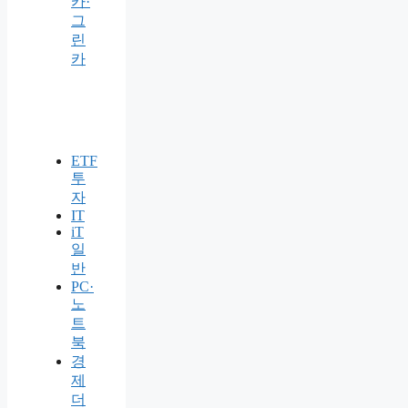
카·
그
린
카
ETF
투
자
IT
iT
일
반
PC·
노
트
북
경
제
더