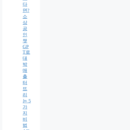
다
면?
소
상
공
인
챗
GP
T로
대
박
매
출
터
뜨
리
는 5
가
지
비
법