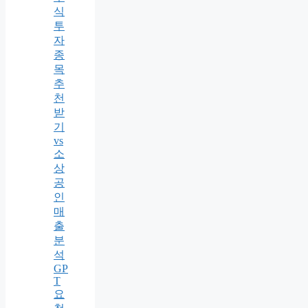
식
투
자
종
목
추
천
받
기
vs
소
상
공
인
매
출
분
석
GP
T
요