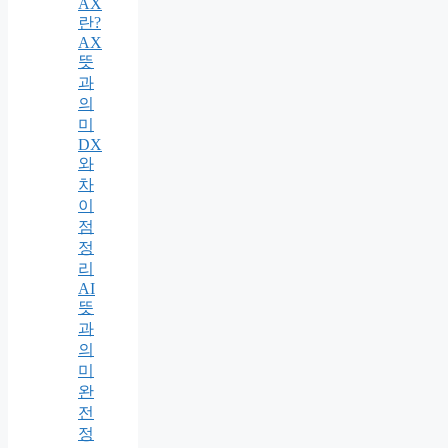
AX
란?
AX
뜻
과
의
미
DX
와
차
이
점
정
리
AI
뜻
과
의
미
완
전
정