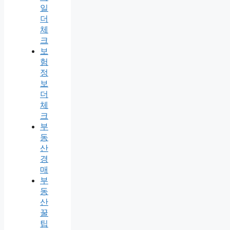
일
더
체
크
보
험
정
보
더
체
크
부
동
산
경
매
부
동
산
꿀
팁