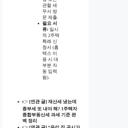
관할 세
무서 방
문 제출.
필요 서
류:
일시
적 2주택
특례 신
청서 (홈
택스 이
용 시 대
부분 자
동 입력
됨).
👉
[연관 글] 재산세 냈는데
종부세 또 내야 해? 1주택자
종합부동산세 과세 기준 완
벽 정리
👉
[연관 글] “우리 집 공시가