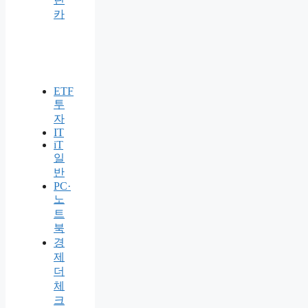
카
ETF
투
자
IT
iT
일
반
PC·
노
트
북
경
제
더
체
크