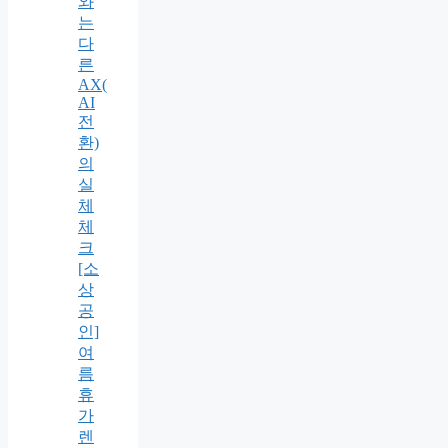
와
는
다
른
AX(
AI
전
환)
의
실
체
체
크
[소
상
공
인]
여
름
휴
가
렌