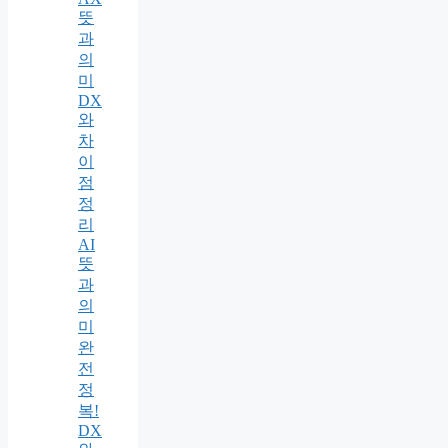
뜻
과
의
미
DX
와
차
이
점
정
리
AI
뜻
과
의
미
완
전
정
복!
DX