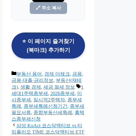
🔗 주소 복사
⭐ 이 페이지 즐겨찾기
(북마크) 추가하기
카
부동산 용어
,
경제 더체크
,
금융
,
테
금융·대출·금리정보
,
부동산(재테
고
태
크)
,
생활 경제
,
세금 절세 정보
1
리
그
세대1주택종부세
,
2026종부세
,
이
사종부세
,
일시적2주택자
,
종부세
특례
,
종부세특례신청기간
,
종부세
필요서류
,
종합부동산세특례
,
홈택
스종부세신청
삼성 KoAct 코스닥액티브 vs 타
임폴리오 TIME 코스닥액티브 ETF