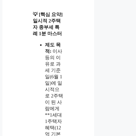
💡 [핵심 요약]
일시적 2주택
자 종부세 특
례 1분 마스터
제도 목
적:
이사
등의 이
유로 과
세 기준
일(6월 1
일)에 일
시적으
로 2주택
이 된 사
람에게
**1세대
1주택자
혜택(12
억 기본