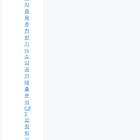
자
종
목
추
천
받
기
vs
소
상
공
인
매
출
분
석
GP
T
요
청
하
기