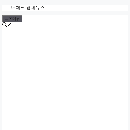
컨
더체크 경제뉴스
텐
메뉴
츠
로
건
너
뛰
기