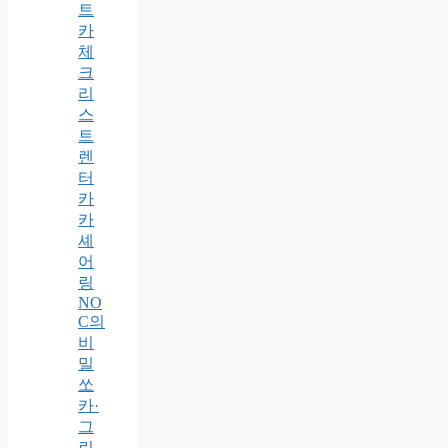
트
카
체
크
리
스
트
렌
터
카
카
셰
어
링
NO
C의
비
밀
쏘
카·
그
린