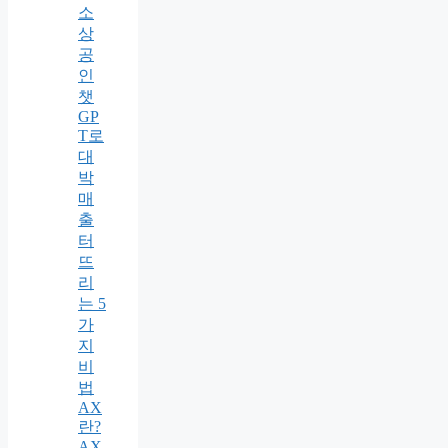
소
상
공
인
챗
GP
T로
대
박
매
출
터
뜨
리
는 5
가
지
비
법
AX
란?
AX