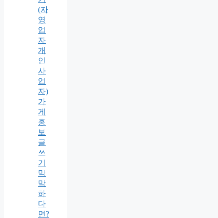
(자
영
업
자
개
인
사
업
자)
가
게
홍
보
글
쓰
기
막
막
하
다
면?