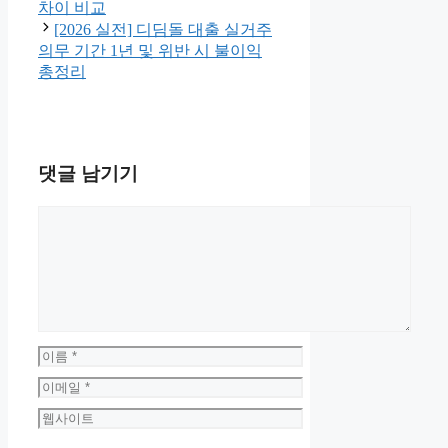
차이 비교
[2026 실전] 디딤돌 대출 실거주
의무 기간 1년 및 위반 시 불이익
총정리
댓글 남기기
댓
글
이
름
이
메
웹
일
사