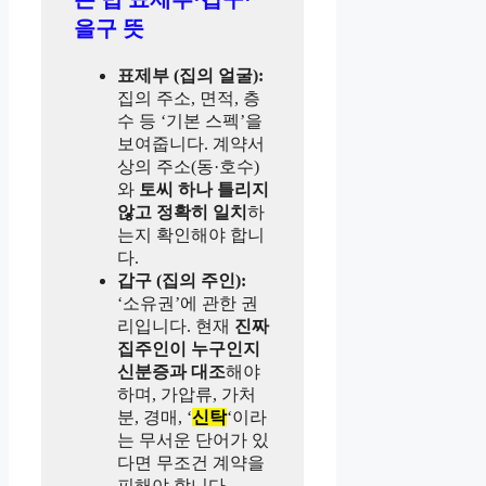
을구 뜻
표제부 (집의 얼굴):
집의 주소, 면적, 층
수 등 ‘기본 스펙’을
보여줍니다. 계약서
상의 주소(동·호수)
와
토씨 하나 틀리지
않고 정확히 일치
하
는지 확인해야 합니
다.
갑구 (집의 주인):
‘소유권’에 관한 권
리입니다. 현재
진짜
집주인이 누구인지
신분증과 대조
해야
하며, 가압류, 가처
분, 경매, ‘
신탁
‘이라
는 무서운 단어가 있
다면 무조건 계약을
피해야 합니다.