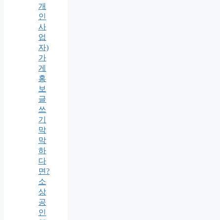
개
인
사
업
자)
가
게
홍
보
글
쓰
기
막
막
하
다
면?
소
상
공
인