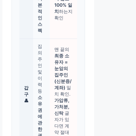
본
100% 일
적
치
하는지
인
확인
스
펙
집
맨 끝의
의
최종 소
주
유자 =
인
눈앞의
및
집주인
이
(신분증/
력
계좌)
일
갑
등
치 확인.
구
소
가압류,
👤
유
가처분,
권
신탁
글
에
자가 있
관
다면 계
한
약 절대
권