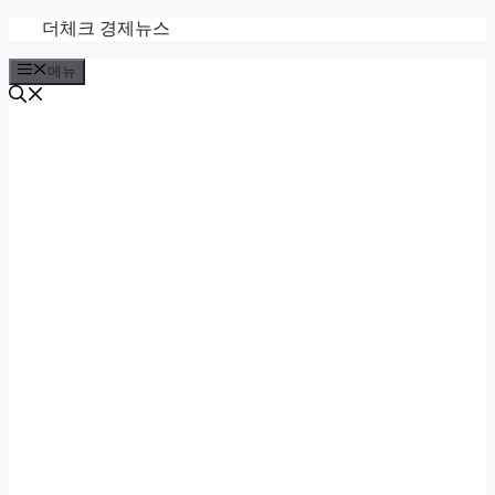
컨
더체크 경제뉴스
텐
메뉴
츠
로
건
너
뛰
기