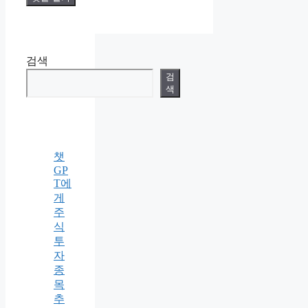
검색
검
색
챗
GP
T에
게
주
식
투
자
종
목
추