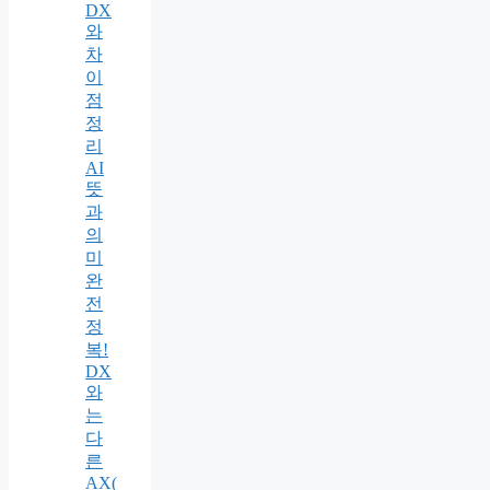
DX
와
차
이
점
정
리
AI
뜻
과
의
미
완
전
정
복!
DX
와
는
다
른
AX(