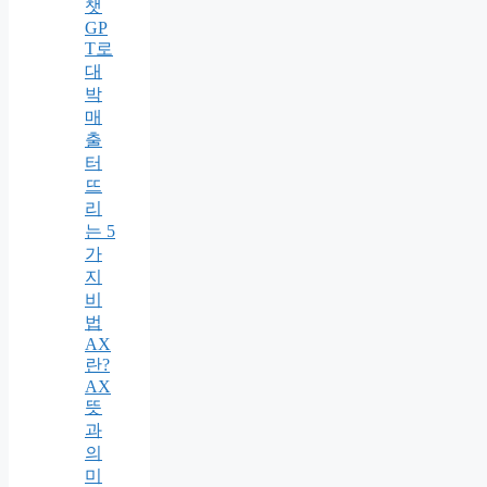
챗
GP
T로
대
박
매
출
터
뜨
리
는 5
가
지
비
법
AX
란?
AX
뜻
과
의
미