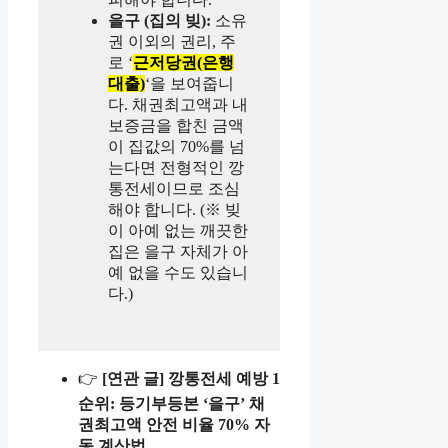
을구 (집의 빚):
소유
권 이외의 권리, 주
로 ‘
근저당권(은행
대출)
‘을 보여줍니
다. 채권최고액과 내
보증금을 합친 금액
이 집값의 70%를 넘
는다면 전형적인 깡
통전세이므로 조심
해야 합니다. (※ 빚
이 아예 없는 깨끗한
집은 을구 자체가 아
예 없을 수도 있습니
다.)
👉
[연관 글] 깡통전세 예방 1
순위: 등기부등본 ‘을구’ 채
권최고액 안전 비율 70% 자
동 계산법