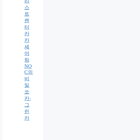
리
스
트
렌
터
카
카
셰
어
링
NO
C의
비
밀
쏘
카·
그
린
카