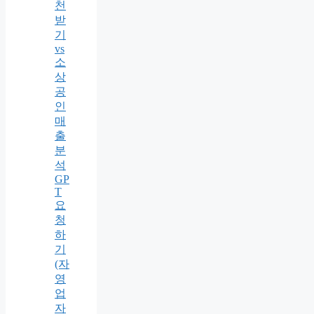
천
받
기
vs
소
상
공
인
매
출
분
석
GP
T
요
청
하
기
(자
영
업
자