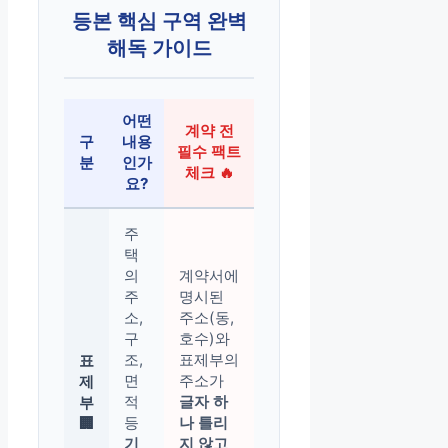
등본 핵심 구역 완벽
해독 가이드
어떤
계약 전
구
내용
필수 팩트
분
인가
체크 🔥
요?
주
택
의
계약서에
주
명시된
소,
주소(동,
구
호수)와
조,
표제부의
표
면
주소가
제
적
글자 하
부
등
나 틀리
🏢
기
지 않고