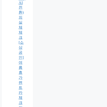
AI
전
환)
의
실
체
체
크
[소
상
공
인]
여
름
휴
가
렌
트
카
체
크