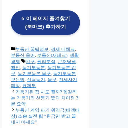
⭐ 이 페이지 즐겨찾기
(북마크) 추가하기
카
부동산 꿀팁정보
,
경제 더체크
,
테
부동산 용어
,
부동산(재테크)
,
생활
고
태
경제
갑구
,
권리분석
,
근저당권
리
그
확인
,
등기부등본
,
등기부등본 갑
구
,
등기부등본 을구
,
등기부등본
보는법
,
신탁등기
,
을구
,
전세사기
예방
,
표제부
가등기된 집 사도 될까? 헷갈리
는 가등기와 선등기 뜻과 차이점 3
분 요약
부동산 계약 파기 위약금(배액배
상) 소송 실전 팁 “원금만 받고 끝
내지 마세요”