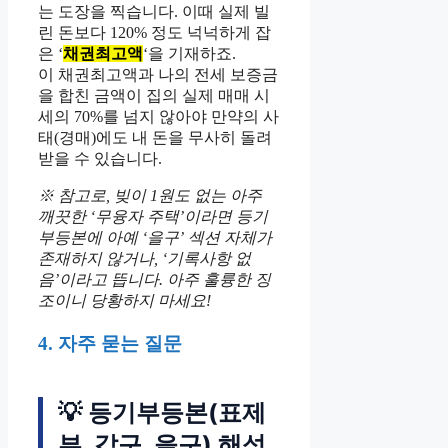
는 도장을 찍습니다. 이때 실제 빌
린 돈보다 120% 정도 넉넉하게 잡
은 ‘
채권최고액
‘을 기재하죠.
이 채권최고액과 나의 전세 보증금
을 합친 금액이 집의 실제 매매 시
세의 70%를 넘지 않아야 만약의 사
태(경매)에도 내 돈을 무사히 돌려
받을 수 있습니다.
※ 참고로, 빚이 1원도 없는 아주
깨끗한 ‘무융자 주택’이라면 등기
부등본에 아예 ‘을구’ 섹션 자체가
존재하지 않거나, ‘기록사항 없
음’이라고 뜹니다. 아주 훌륭한 징
조이니 당황하지 마세요!
4. 자주 묻는 질문
💡 등기부등본(표제
부, 갑구, 을구) 해석