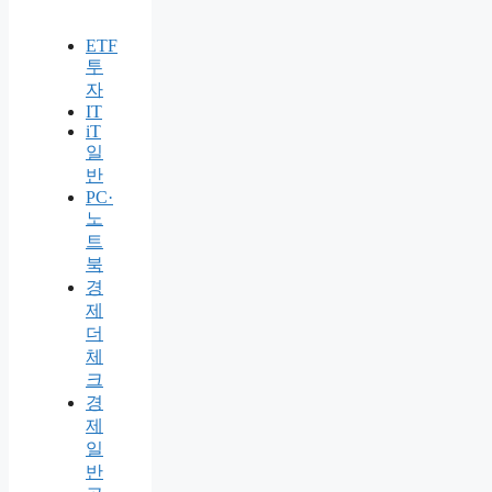
ETF
투
자
IT
iT
일
반
PC·
노
트
북
경
제
더
체
크
경
제
일
반