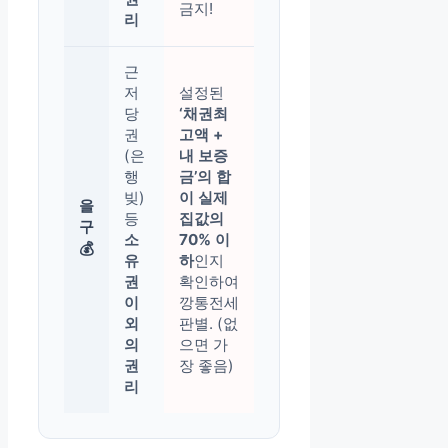
금지!
리
근
저
설정된
당
‘채권최
권
고액 +
(은
내 보증
행
금’의 합
빚)
이 실제
을
등
집값의
구
소
70% 이
💰
유
하
인지
권
확인하여
이
깡통전세
외
판별. (없
의
으면 가
권
장 좋음)
리