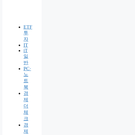
ETF
투
자
IT
iT
일
반
PC·
노
트
북
경
제
더
체
크
경
제