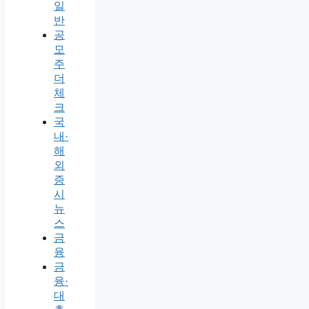
일
반
공
모
주
더
체
크
국
내·
해
외
증
시
뉴
스
금
융
금
융·
대