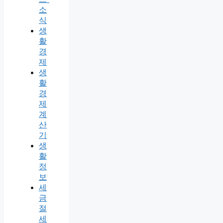
소
식
생
활
경
제
생
활
경
제
계
산
기
생
활
정
보
세
금
절
세