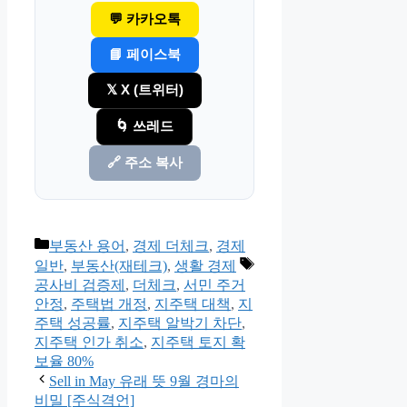
💬 카카오톡
📘 페이스북
𝕏 X (트위터)
🌀 쓰레드
🔗 주소 복사
카
부동산 용어
,
경제 더체크
,
경제
테
태
일반
,
부동산(재테크)
,
생활 경제
고
그
공사비 검증제
,
더체크
,
서민 주거
리
안정
,
주택법 개정
,
지주택 대책
,
지
주택 성공률
,
지주택 알박기 차단
,
지주택 인가 취소
,
지주택 토지 확
보율 80%
Sell in May 유래 뜻 9월 경마의
비밀 [주식격언]