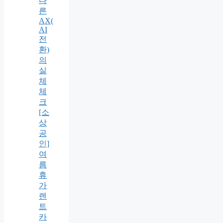
다
른
AX(
AI
전
환)
의
실
체
체
크
[소
상
공
인]
여
름
휴
가
렌
트
카