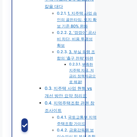
칼을 대다
1. 지주택 사업 승
인의 골든타임, 토지 확
보 기준 80% 완화
2. ‘깜깜이’ 공사
비 차단, 비용 투명성
확보
3. 부실 유령 조
합의 ‘출구 전략’ 마련
부족한
지주택 자금, 저
금리 정책자금으
로 해결!
지주택 사업 현행 vs
개선 방안 요약 정리표
지역주택조합 관련 참
조사이트
국토교통부 지역
✓
주택조합 가이드
금융감독원 보
이스피싱 및 부실 조합