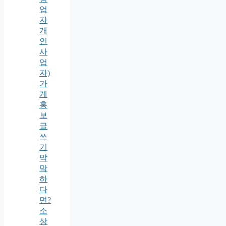
업
자
개
인
사
업
자)
가
게
홍
보
글
쓰
기
막
막
하
다
면?
소
상