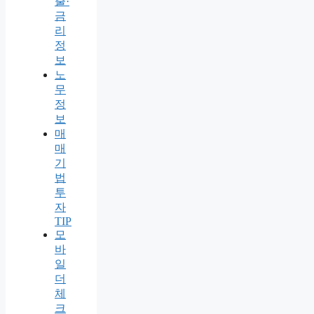
출·
금
리
정
보
노
무
정
보
매
매
기
법
투
자
TIP
모
바
일
더
체
크