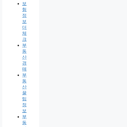
보
험
정
보
더
체
크
부
동
산
경
매
부
동
산
꿀
팁
정
보
부
동