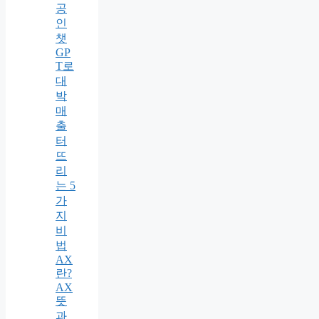
공
인
챗
GP
T로
대
박
매
출
터
뜨
리
는 5
가
지
비
법
AX
란?
AX
뜻
과