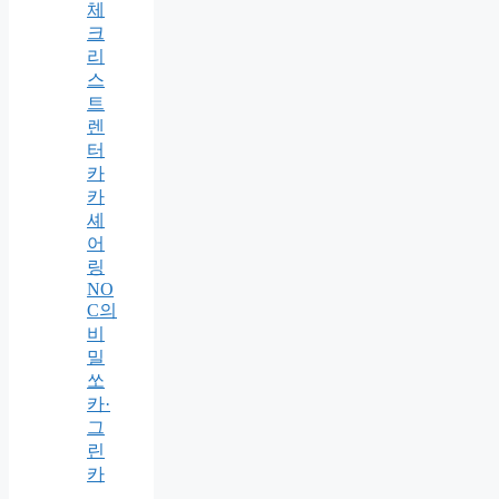
체
크
리
스
트
렌
터
카
카
셰
어
링
NO
C의
비
밀
쏘
카·
그
린
카