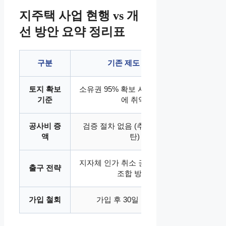
지주택 사업 현행 vs 개
선 방안 요약 정리표
구분
기존 제도 (과거)
토지 확보
소유권 95% 확보 시 승인 (알박기
소유
기준
에 취약)
공사비 증
검증 절차 없음 (추가 분담금 폭
공사
액
탄)
지자체 인가 취소 권한 미약 (좀비
부실
출구 전략
조합 방치)
가입 철회
가입 후 30일 이내 가능
가입