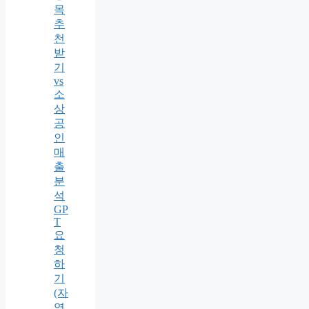
목
추
천
받
기
vs
소
상
공
인
매
출
분
석
GP
T
요
청
하
기
(자
영