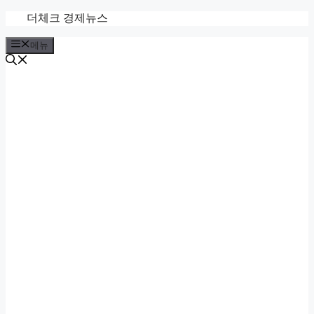
컨
더체크 경제뉴스
텐
메뉴
츠
로
건
너
뛰
기