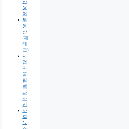
산
용
어
부
동
산
(재
테
크)
사
업
자
꿀
팁
백
과
사
전
사
회
뉴
스·