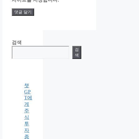
검색
검
색
챗
GP
T에
게
주
식
투
자
종