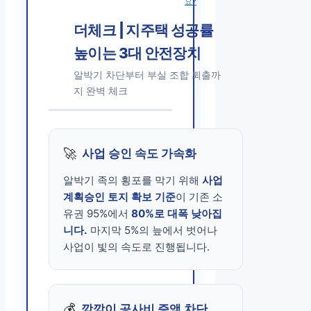
요?
더체크 | 지주택 성공률
높이는 3대 안전장치
알박기 차단부터 부실 조합 퇴출까
지 완벽 체크
🚀
사업 승인 속도 가속화
알박기 족의 횡포를 막기 위해
사업
계획승인 토지 확보 기준
이 기존 소
유권 95%에서
80%로 대폭 낮아집
니다.
마지막 5%의 늪에서 벗어나
사업이 빛의 속도로 진행됩니다.
💰
깜깜이 공사비 증액 차단