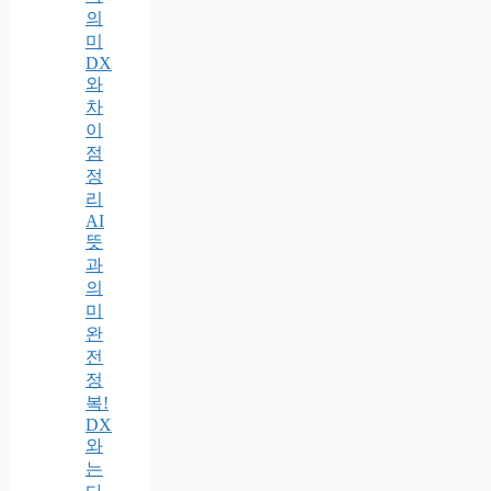
의
미
DX
와
차
이
점
정
리
AI
뜻
과
의
미
완
전
정
복!
DX
와
는