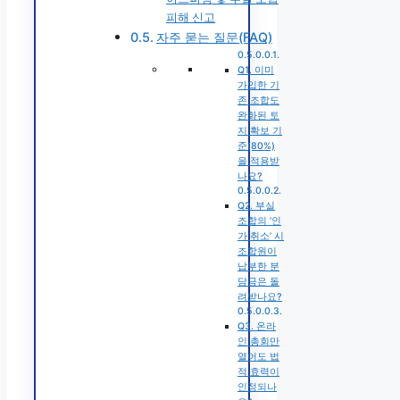
피해 신고
자주 묻는 질문(FAQ)
Q1. 이미
가입한 기
존 조합도
완화된 토
지 확보 기
준(80%)
을 적용받
나요?
Q2. 부실
조합의 ‘인
가 취소’ 시
조합원이
납부한 분
담금은 돌
려받나요?
Q3. 온라
인 총회만
열어도 법
적 효력이
인정되나