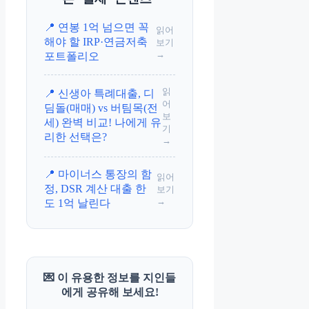
📍 연봉 1억 넘으면 꼭
읽어
해야 할 IRP·연금저축
보기
→
포트폴리오
읽
📍 신생아 특례대출, 디
어
딤돌(매매) vs 버팀목(전
보
세) 완벽 비교! 나에게 유
기
리한 선택은?
→
📍 마이너스 통장의 함
읽어
정, DSR 계산 대출 한
보기
→
도 1억 날린다
💌 이 유용한 정보를 지인들
에게 공유해 보세요!