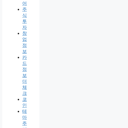
어
주
식
투
자
창
업
정
보
카
드
정
보
더
체
크
코
인
테
마
주