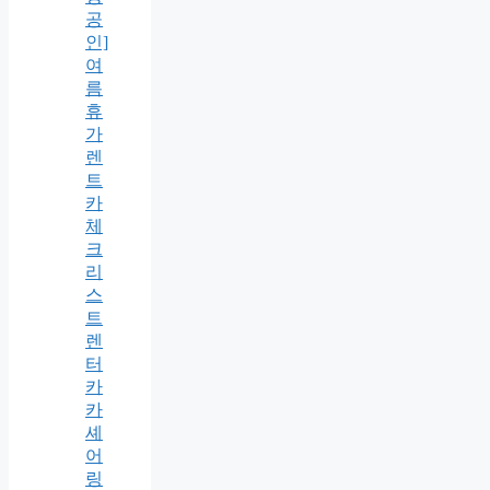
공
인]
여
름
휴
가
렌
트
카
체
크
리
스
트
렌
터
카
카
셰
어
링