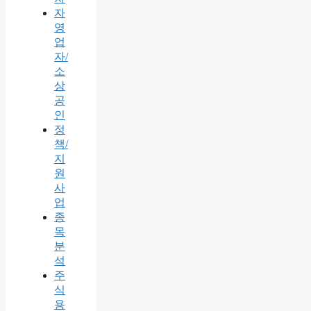
자
영
업
자/
소
상
공
인
정
책/
지
원
사
업
종
목
분
석
주
식
용