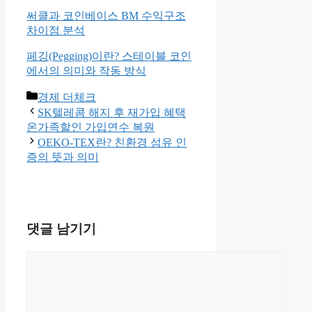
써클과 코인베이스 BM 수익구조
차이점 분석
페깅(Pegging)이란? 스테이블 코인
에서의 의미와 작동 방식
카
경제 더체크
테
SK텔레콤 해지 후 재가입 혜택
고
온가족할인 가입연수 복원
리
OEKO-TEX란? 친환경 섬유 인
증의 뜻과 의미
댓글 남기기
댓
글