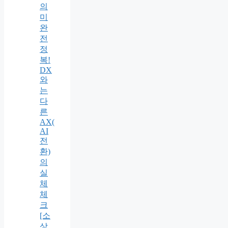
의
미
완
전
정
복!
DX
와
는
다
른
AX(
AI
전
환)
의
실
체
체
크
[소
상