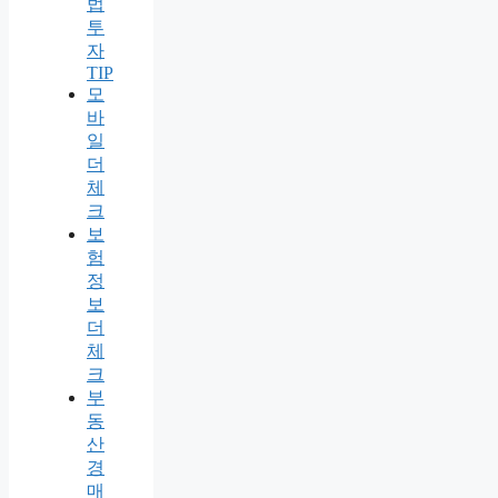
법
투
자
TIP
모
바
일
더
체
크
보
험
정
보
더
체
크
부
동
산
경
매