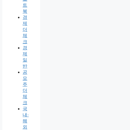
트
북
경
제
더
체
크
경
제
일
반
공
모
주
더
체
크
국
내·
해
외