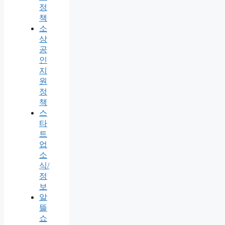
정
책
소
상
공
인
지
원
정
책
스
타
트
업
소
식/
정
보
알
뜰
쇼