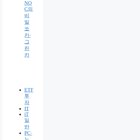
NO
C의
비
밀
쏘
카·
그
린
카
ETF
투
자
IT
iT
일
반
PC·
노