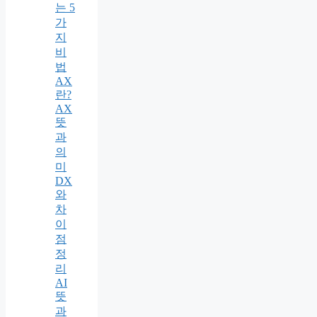
는 5
가
지
비
법
AX
란?
AX
뜻
과
의
미
DX
와
차
이
점
정
리
AI
뜻
과