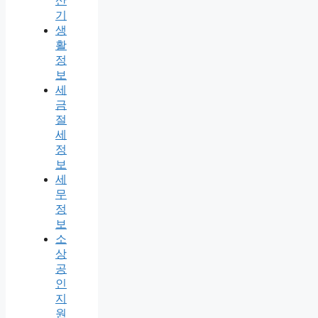
산
기
생
활
정
보
세
금
절
세
정
보
세
무
정
보
소
상
공
인
지
원