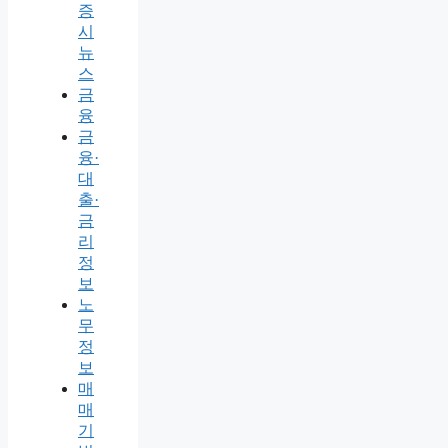
증
시
뉴
스
금
융
금
융·
대
출·
금
리
정
보
노
무
정
보
매
매
기