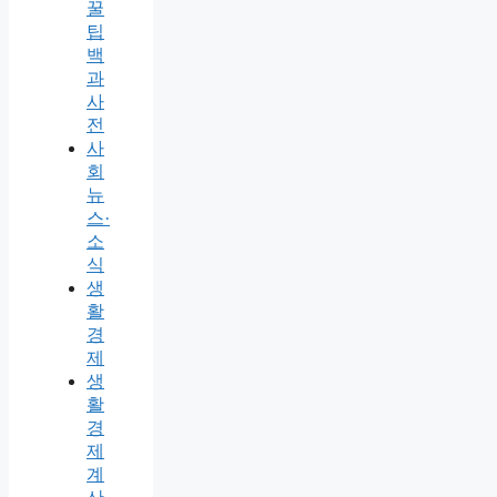
꿀
팁
백
과
사
전
사
회
뉴
스·
소
식
생
활
경
제
생
활
경
제
계