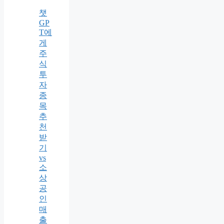
챗
GP
T에
게
주
식
투
자
종
목
추
천
받
기
vs
소
상
공
인
매
출