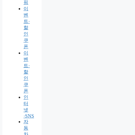
핑
이
벤
트·
할
인
쿠
폰
이
벤
트·
할
인
쿠
폰
인
터
넷
·SNS
자
동
차