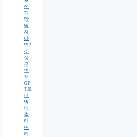
쓰
기
막
막
하
다
면?
소
상
공
인
챗
GP
T로
대
박
매
출
터
뜨
리