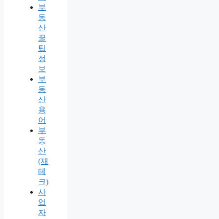
부
동
산
꿀
팁
정
보
부
동
산
용
어
부
동
산
(재
테
크)
사
업
자