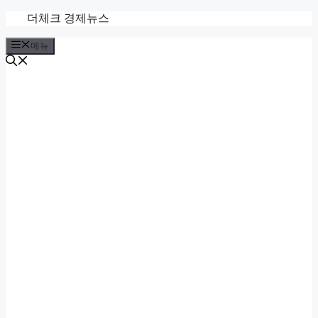
컨
더체크 경제뉴스
텐
메뉴
츠
로
건
너
뛰
기