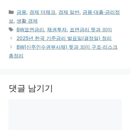
카
금융
,
경제 더체크
,
경제 일반
,
금융·대출·금리정
테
보
,
생활 경제
고
태
BW표면금리
,
채권투자
,
표면금리 뜻과 의미
리
그
2025년 한국 기준금리 발표일(결정일) 정리
BW(신주인수권부사채) 뜻과 의미 구조·리스크
총정리
댓글 남기기
댓
글