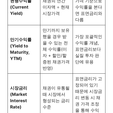
현행수익률
채권의 연간
가격 기준으로
(Current
이자액 ÷ 현재
수익률을 본다
Yield)
시장가격
면 표면금리와
다름
만기까지 보유
했을 경우 받
가장 포괄적인
만기수익률
을 수 있는 전
수익률 개념,
(Yield to
체 수익률(이
표면금리보다
Maturity,
자 + 할인/할
실질 투자 판
YTM)
증된 채권가격
단에 유용
반영)
표면금리가 고
정되어 있기
시장금리
채권이 유통될
때문에 시장금
(Market
때 시장에서
리 변동 시 채
Interest
형성되는 금리
권 가격 조정
Rate)
수준
을 통해 수익