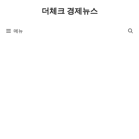
컨
더체크 경제뉴스
텐
츠
로
메뉴
건
너
뛰
기