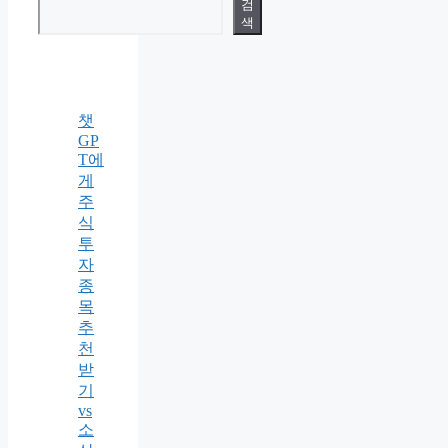
검
색
챗
GP
T에
게
주
식
투
자
종
목
추
천
받
기
vs
소