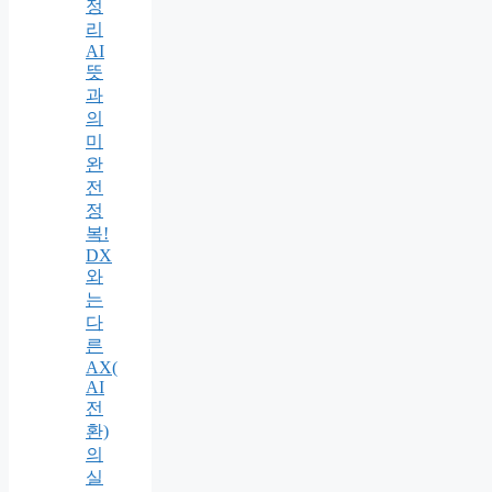
정
리
AI
뜻
과
의
미
완
전
정
복!
DX
와
는
다
른
AX(
AI
전
환)
의
실