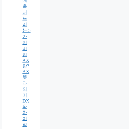
매
출
터
뜨
리
는 5
가
지
비
법
AX
란?
AX
뜻
과
의
미
DX
와
차
이
점