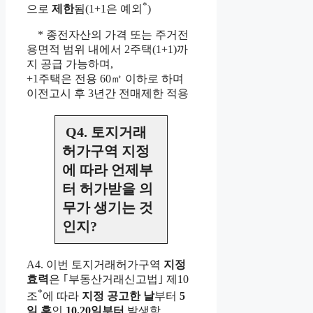
*
으로
제한
됨(1+1은 예외
)
* 종전자산의 가격 또는 주거전
용면적 범위 내에서 2주택(1+1)까
지 공급 가능하며,
+1주택은 전용 60㎡ 이하로 하며
이전고시 후 3년간 전매제한 적용
Q4. 토지거래
허가구역 지정
에 따라 언제부
터 허가받을 의
무가 생기는 것
인지?
A4. 이번 토지거래허가구역
지정
효력
은 ｢부동산거래신고법｣ 제10
*
조
에 따라
지정 공고한 날
부터
5
일 후
인
10.20일부터
발생함