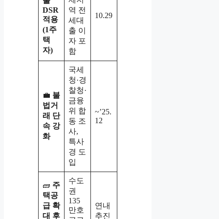
출
DSR
역 전
10.29
적용
세대
(1주
출 이
택
자 포
자)
함
국세
청·경
찰청·
💼
불
금융
법거
위 합
~’25.
래 단
12
동 조
속 강
사,
화
특사
경 도
입
수도
🧱
주
권
택공
135
급 확
연내
만호
대 후
추진