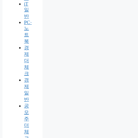
iT
일
반
PC·
노
트
북
경
제
더
체
크
경
제
일
반
공
모
주
더
체