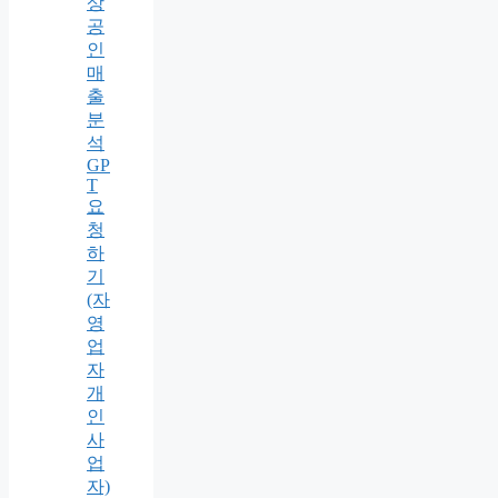
상
공
인
매
출
분
석
GP
T
요
청
하
기
(자
영
업
자
개
인
사
업
자)