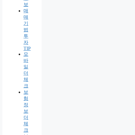
보
매
매
기
법
투
자
TIP
모
바
일
더
체
크
보
험
정
보
더
체
크