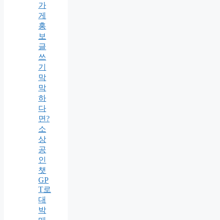
가
게
홍
보
글
쓰
기
막
막
하
다
면?
소
상
공
인
챗
GP
T로
대
박