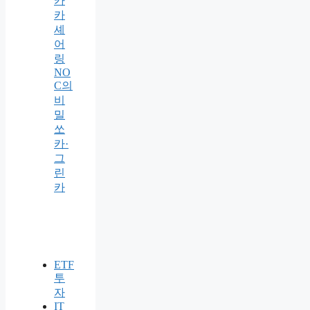
카
카
셰
어
링
NO
C의
비
밀
쏘
카·
그
린
카
ETF
투
자
IT