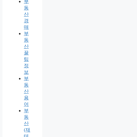
부
동
산
경
매
부
동
산
꿀
팁
정
보
부
동
산
용
어
부
동
산
(재
테