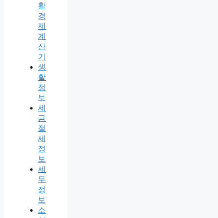
활
경
제
계
산
기
생
활
정
보
세
금
절
세
정
보
세
무
정
보
소