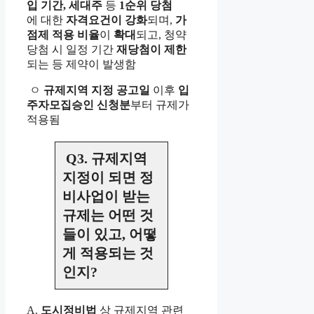
입 기간, 세대주
등
1순위 당첨
에 대한
자격요건이 강화
되며,
가
점제 적용 비율
이
확대
되고, 청약
당첨 시 일정 기간
재당첨이 제한
되는 등 제약이 발생함
ㅇ
규제지역 지정 공고일
이후
입
주자모집승인 신청분
부터
규제가
적용됨
Q3. 규제지역
지정이 되면 정
비사업이 받는
규제는 어떤 것
들이 있고, 어떻
게 적용되는 것
인지?
A.
도시정비법
상 규제지역 관련