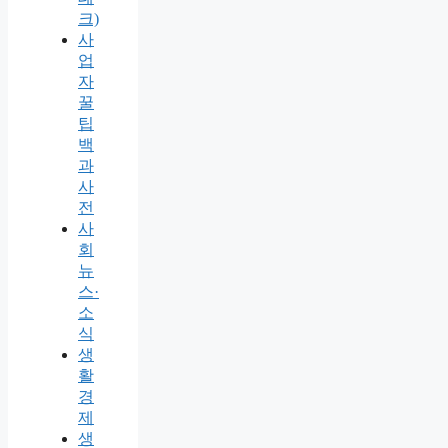
크)
사
업
자
꿀
팁
백
과
사
전
사
회
뉴
스·
소
식
생
활
경
제
생