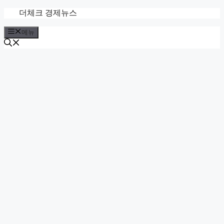
컨
더체크 경제뉴스
텐
메뉴
츠
로
건
너
뛰
기