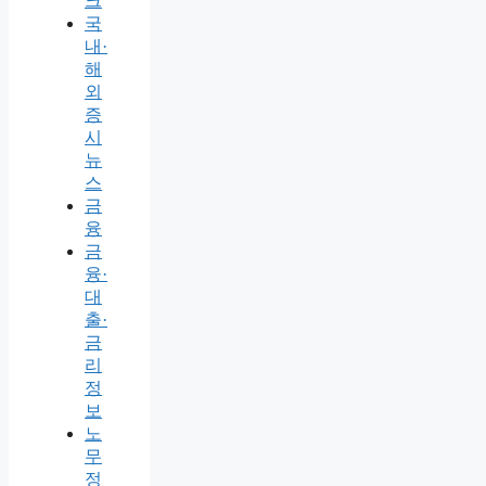
크
국
내·
해
외
증
시
뉴
스
금
융
금
융·
대
출·
금
리
정
보
노
무
정