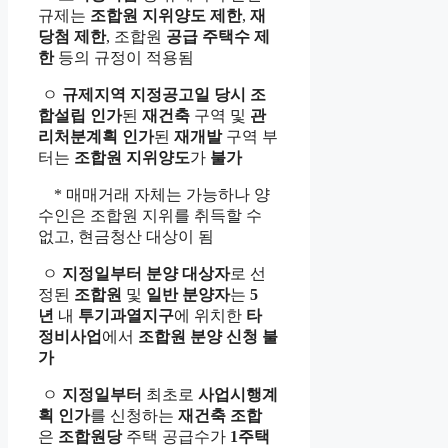
규제는
조합원 지위양도 제한
,
재
당첨 제한
, 조합원
공급 주택수 제
한
등의 규정이 적용됨
ㅇ
규제지역 지정공고일 당시
조
합설립 인가
된
재건축
구역 및
관
리
처분
계획 인가
된
재개발
구역 부
터는
조합원 지위양도
가
불가
* 매매거래 자체는 가능하나 양
수인은 조합원 지위를 취득할 수
없고, 현금청산 대상이 됨
ㅇ
지정일부터
분양 대상자
로 선
정된
조합원
및
일반 분양자
는
5
년
내
투기과열지구
에 위치한
타
정비사업
에서
조합원 분양 신청 불
가
ㅇ
지정일부터
최초로
사업시행계
획 인가
를 신청하는
재건축 조합
은
조합원당
주택 공급수가
1
주택