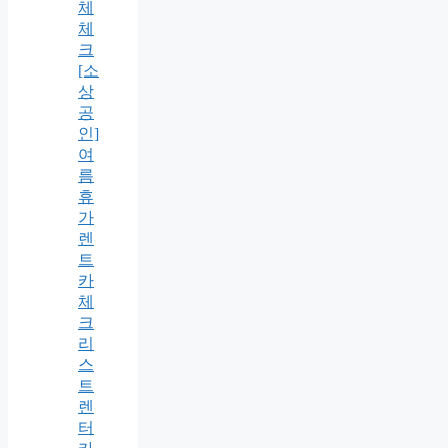
체
체
크
[소
상
공
인]
여
름
휴
가
렌
트
카
체
크
리
스
트
렌
터