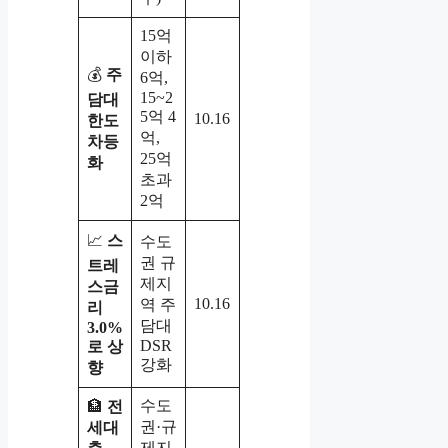
15억
이하
💰
주
6억,
15~2
담대
5억 4
10.16
한도
억,
차등
25억
화
초과
2억
📈
스
수도
권 규
트레
제지
스금
10.16
역 주
리
담대
3.0%
DSR
로 상
강화
향
수도
🏦
전
권·규
세대
제지