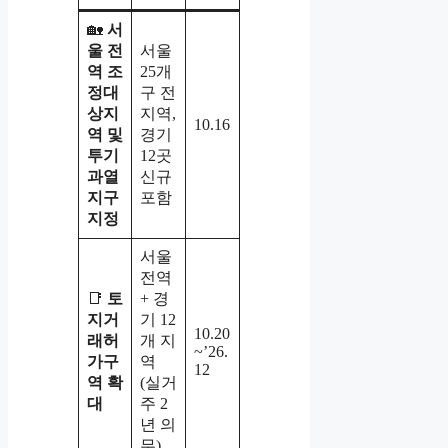
🏡
서
울 전
서울
역 조
25개
정대
구 전
상지
지역,
10.16
역 및
경기
투기
12곳
과열
신규
지구
포함
지정
서울
전역
📑
토
+ 경
지거
기 12
10.20
래허
개 지
~’26.
가구
역
12
역 확
(실거
대
주 2
년 의
무)