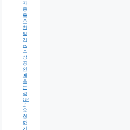
자
종
목
추
천
받
기
vs
소
상
공
인
매
출
분
석
GP
T
요
청
하
기