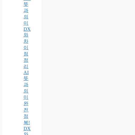
뜻
과
의
미
DX
와
차
이
점
정
리
AI
뜻
과
의
미
완
전
정
복!
DX
와