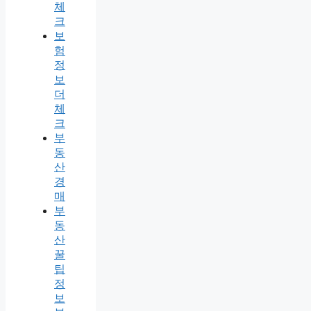
체
크
보
험
정
보
더
체
크
부
동
산
경
매
부
동
산
꿀
팁
정
보