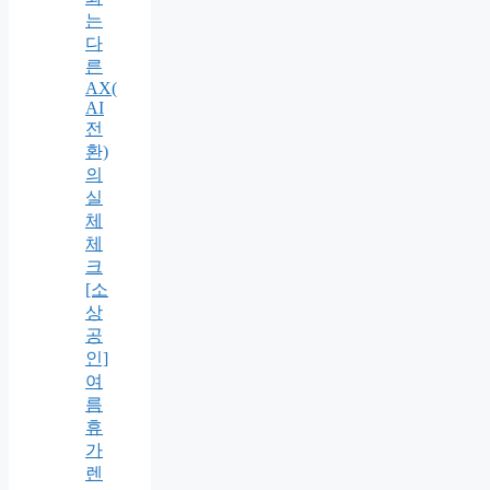
는
다
른
AX(
AI
전
환)
의
실
체
체
크
[소
상
공
인]
여
름
휴
가
렌