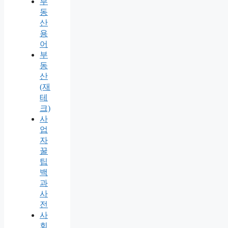
부
동
산
용
어
부
동
산
(재
테
크)
사
업
자
꿀
팁
백
과
사
전
사
회