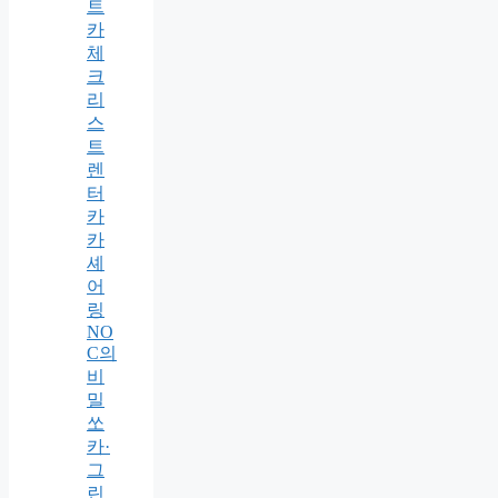
트
카
체
크
리
스
트
렌
터
카
카
셰
어
링
NO
C의
비
밀
쏘
카·
그
린