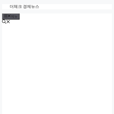
컨
더체크 경제뉴스
텐
메뉴
츠
로
건
너
뛰
기