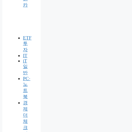
카
ETF
투
자
IT
iT
일
반
PC·
노
트
북
경
제
더
체
크