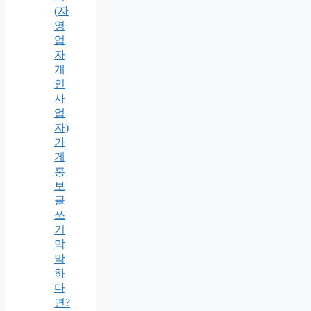
(자
영
업
자
개
인
사
업
자)
가
게
홍
보
글
쓰
기
막
막
하
다
면?