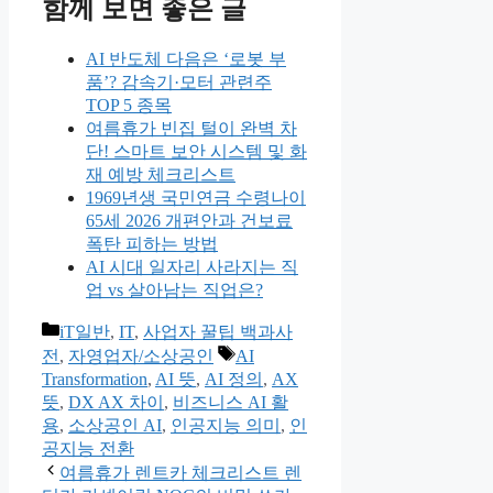
함께 보면 좋은 글
AI 반도체 다음은 ‘로봇 부
품’? 감속기·모터 관련주
TOP 5 종목
여름휴가 빈집 털이 완벽 차
단! 스마트 보안 시스템 및 화
재 예방 체크리스트
1969년생 국민연금 수령나이
65세 2026 개편안과 건보료
폭탄 피하는 방법
AI 시대 일자리 사라지는 직
업 vs 살아남는 직업은?
카
iT일반
,
IT
,
사업자 꿀팁 백과사
테
태
전
,
자영업자/소상공인
AI
고
그
Transformation
,
AI 뜻
,
AI 정의
,
AX
리
뜻
,
DX AX 차이
,
비즈니스 AI 활
용
,
소상공인 AI
,
인공지능 의미
,
인
공지능 전환
여름휴가 렌트카 체크리스트 렌