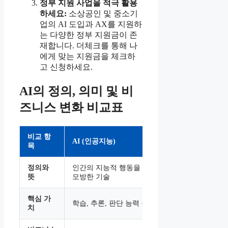
정부 지원 사업을 적극 활용
하세요:
소상공인 및 중소기
업의 AI 도입과 AX를 지원하
는 다양한 정부 지원금이 존
재합니다. 더체크를 통해 나
에게 맞는 지원금을 체크하
고 신청하세요.
AI의 정의, 의미 및 비
즈니스 변화 비교표
비교 항
AI (인공지능)
비즈니스 핵심
목
정의와
인간의 지능적 행동을 컴퓨터로
기업 운영 
뜻
모방한 기술
으로 바꾸는
핵심 가
학습, 추론, 판단 능력 구현
데이터 기반 
치