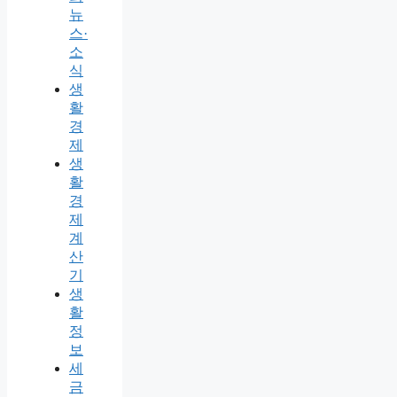
뉴
스·
소
식
생
활
경
제
생
활
경
제
계
산
기
생
활
정
보
세
금