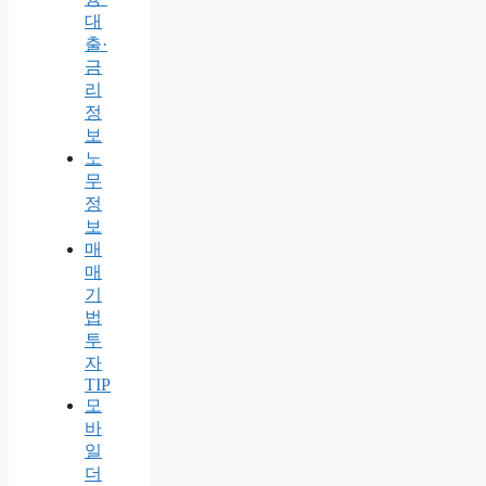
대
출·
금
리
정
보
노
무
정
보
매
매
기
법
투
자
TIP
모
바
일
더