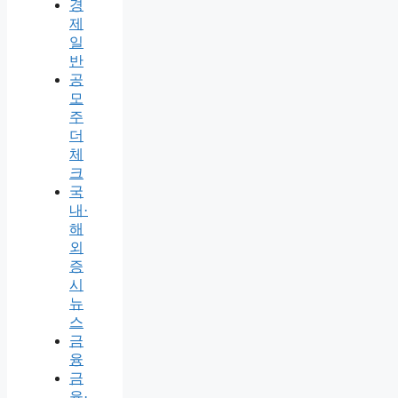
경
제
일
반
공
모
주
더
체
크
국
내·
해
외
증
시
뉴
스
금
융
금
융·