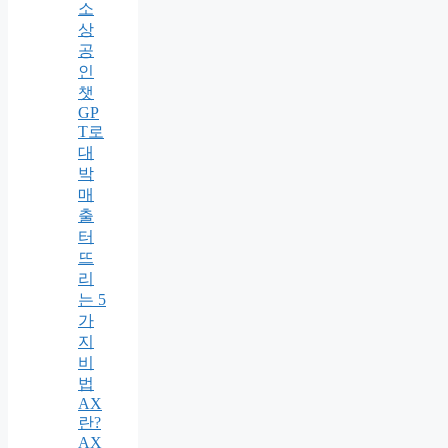
소
상
공
인
챗
GP
T로
대
박
매
출
터
뜨
리
는 5
가
지
비
법
AX
란?
AX