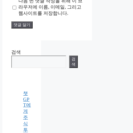
다음 번 댓글 작성을 위해 이 브
이
라우저에 이름, 이메일, 그리고
트
웹사이트를 저장합니다.
검색
검
색
챗
GP
T에
게
주
식
투