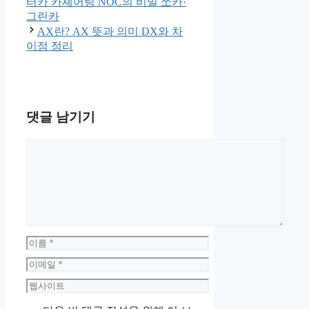
터카 카셰어링 NOC의 비밀 쏘카·
그린카
AX란? AX 뜻과 의미 DX와 차
이점 정리
댓글 남기기
댓
글
이
름
이
메
웹
일
사