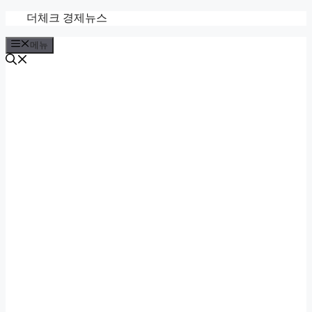
컨
더체크 경제뉴스
텐
메뉴
츠
로
건
너
뛰
기