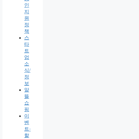
인
지
원
정
책
스
타
트
업
소
식/
정
보
알
뜰
쇼
핑
이
벤
트·
할