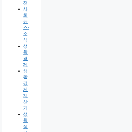
전
사
회
뉴
스·
소
식
생
활
경
제
생
활
경
제
계
산
기
생
활
정