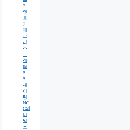
가
렌
트
카
체
크
리
스
트
렌
터
카
카
셰
어
링
NO
C의
비
밀
쏘