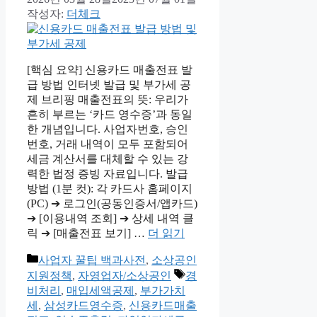
작성자:
더체크
[핵심 요약] 신용카드 매출전표 발
급 방법 인터넷 발급 및 부가세 공
제 브리핑 매출전표의 뜻: 우리가
흔히 부르는 ‘카드 영수증’과 동일
한 개념입니다. 사업자번호, 승인
번호, 거래 내역이 모두 포함되어
세금 계산서를 대체할 수 있는 강
력한 법정 증빙 자료입니다. 발급
방법 (1분 컷): 각 카드사 홈페이지
(PC) ➔ 로그인(공동인증서/앱카드)
➔ [이용내역 조회] ➔ 상세 내역 클
릭 ➔ [매출전표 보기] …
더 읽기
카
사업자 꿀팁 백과사전
,
소상공인
테
태
지원정책
,
자영업자/소상공인
경
고
그
비처리
,
매입세액공제
,
부가가치
리
세
,
삼성카드영수증
,
신용카드매출