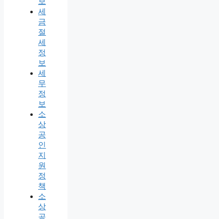
보
세
금
절
세
정
보
세
무
정
보
소
상
공
인
지
원
정
책
소
상
공