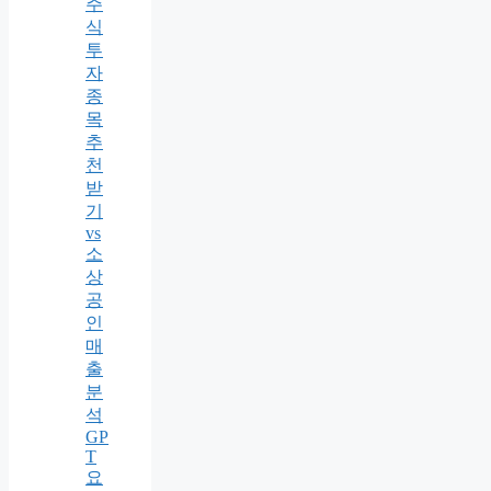
주
식
투
자
종
목
추
천
받
기
vs
소
상
공
인
매
출
분
석
GP
T
요