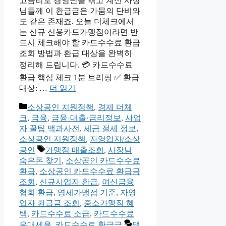
고금리로 경영난을 겪고 계신 사장
님들께 이 환급금은 가뭄의 단비와
도 같은 존재죠. 오늘 더체크에서
는 신규 신용카드가맹점이라면 반
드시 체크해야 할 카드수수료 환급
조회 방법과 환급 대상을 완벽히
정리해 드립니다. 💳 카드수수료
환급 핵심 체크 1분 브리핑 ✅ 환급
대상: …
더 읽기
카
소상공인 지원정책
,
경제 더체
테
크
,
금융
,
금융·대출·금리정보
,
사업
고
자 꿀팁 백과사전
,
세금 절세 정보
,
리
소상공인 지원정책
,
자영업자/소상
태
공인
가맹점 매출조회
,
사장님
그
숨은돈 찾기
,
소상공인 카드수수료
환급
,
소상공인 카드수수료 환급금
조회
,
신규사업자 환급
,
여신금융
협회 환급
,
영세가맹점 기준
,
자영
업자 환급금 조회
,
중소가맹점 혜
택
,
카드수수료 소급
,
카드수수료
우대세율
,
카드수수료 환급금
댓