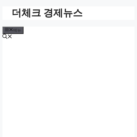
컨
더체크 경제뉴스
텐
츠
로
메뉴
건
너
뛰
기