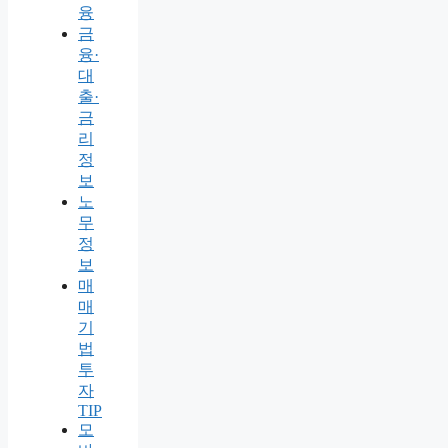
융
금
융·
대
출·
금
리
정
보
노
무
정
보
매
매
기
법
투
자
TIP
모