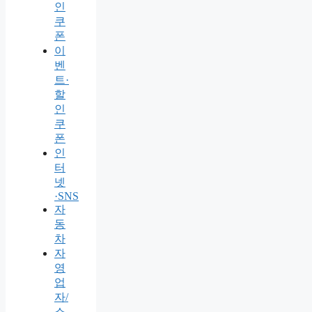
인
쿠
폰
이
벤
트·
할
인
쿠
폰
인
터
넷
·SNS
자
동
차
자
영
업
자/
소