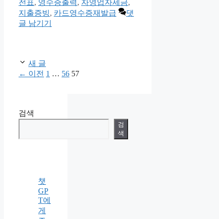
전표
,
영수증출력
,
자영업자세금
,
지출증빙
,
카드영수증재발급
댓
글 남기기
새 글
페
페
페
←
이전
1
…
56
57
이
이
이
지
지
지
검색
검
색
챗
GP
T에
게