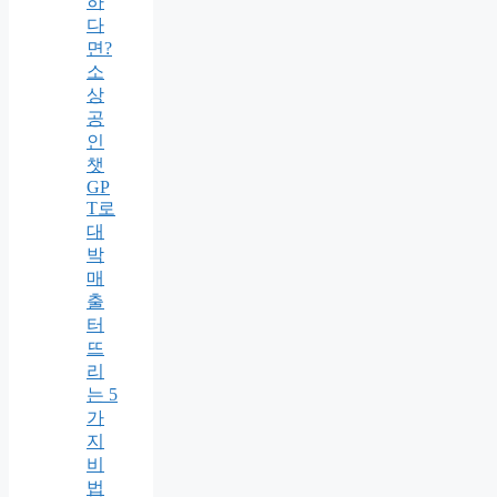
하
다
면?
소
상
공
인
챗
GP
T로
대
박
매
출
터
뜨
리
는 5
가
지
비
법