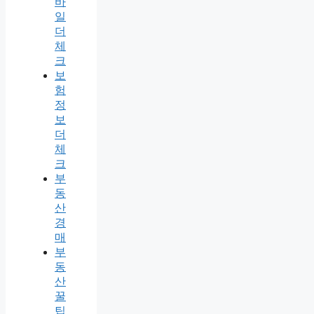
바
일
더
체
크
보
험
정
보
더
체
크
부
동
산
경
매
부
동
산
꿀
팁