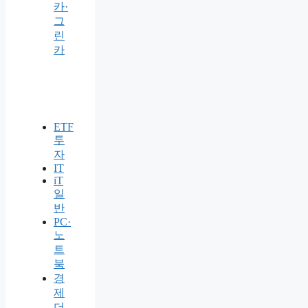
카·
그
린
카
ETF
투
자
IT
iT
일
반
PC·
노
트
북
경
제
더