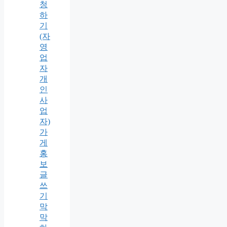
청
하
기
(자
영
업
자
개
인
사
업
자)
가
게
홍
보
글
쓰
기
막
막