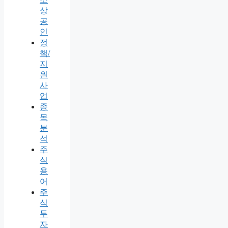
상
공
인
정
책/
지
원
사
업
종
목
분
석
주
식
용
어
주
식
투
자