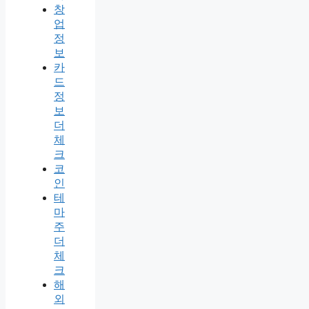
창
업
정
보
카
드
정
보
더
체
크
코
인
테
마
주
더
체
크
해
외