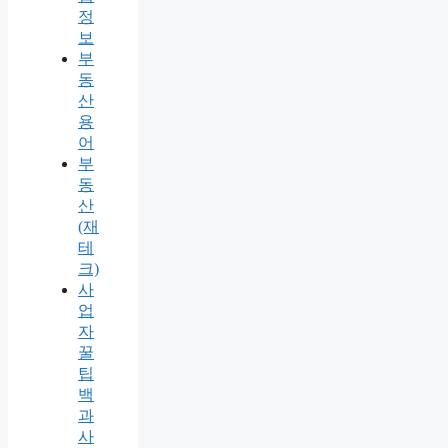
정
보
부
동
산
용
어
부
동
산
(재
테
크)
사
업
자
꿀
팁
백
과
사