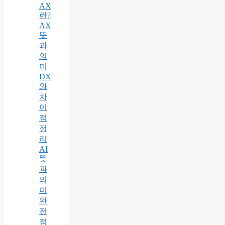
AX
란?
AX
뜻
과
의
미
DX
와
차
이
점
정
리
AI
뜻
과
의
미
완
전
정