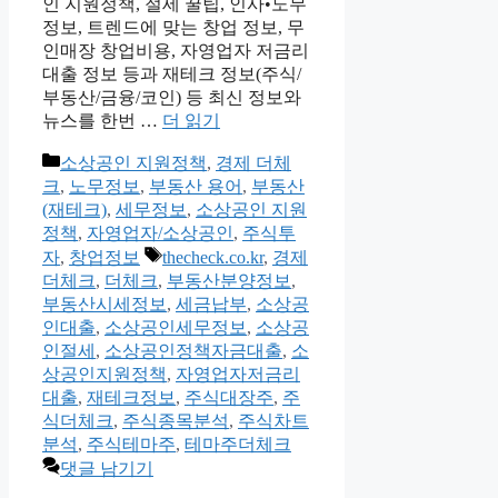
인 지원정책, 절세 꿀팁, 인사•노무
정보, 트렌드에 맞는 창업 정보, 무
인매장 창업비용, 자영업자 저금리
대출 정보 등과 재테크 정보(주식/
부동산/금융/코인) 등 최신 정보와
뉴스를 한번 …
더 읽기
카
소상공인 지원정책
,
경제 더체
테
크
,
노무정보
,
부동산 용어
,
부동산
고
(재테크)
,
세무정보
,
소상공인 지원
리
정책
,
자영업자/소상공인
,
주식투
태
자
,
창업정보
thecheck.co.kr
,
경제
그
더체크
,
더체크
,
부동산분양정보
,
부동산시세정보
,
세금납부
,
소상공
인대출
,
소상공인세무정보
,
소상공
인절세
,
소상공인정책자금대출
,
소
상공인지원정책
,
자영업자저금리
대출
,
재테크정보
,
주식대장주
,
주
식더체크
,
주식종목분석
,
주식차트
분석
,
주식테마주
,
테마주더체크
댓글 남기기