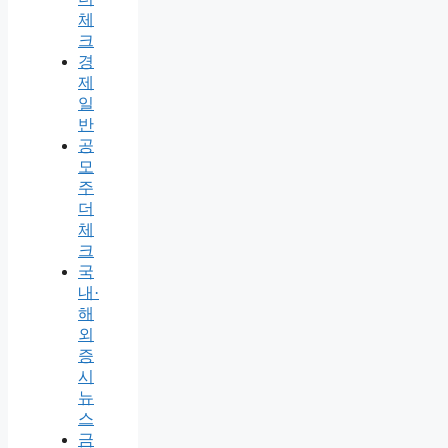
체
크
경
제
일
반
공
모
주
더
체
크
국
내·
해
외
증
시
뉴
스
금