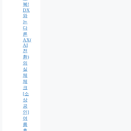
복!
DX
와
는
다
른
AX(
AI
전
환)
의
실
체
체
크
[소
상
공
인]
여
름
휴