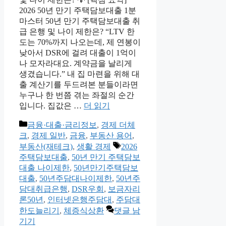
2026 50년 만기 주택담보대출 1분
마스터 50년 만기 주택담보대출 취
급 은행 및 나이 제한은? “LTV 한
도는 70%까지 나오는데, 제 연봉이
낮아서 DSR에 걸려 대출이 1억이
나 모자라대요. 계약금을 날리게
생겼습니다.” 내 집 마련을 위해 대
출 계산기를 두드려본 분들이라면
누구나 한 번쯤 겪는 좌절의 순간
입니다. 집값은 …
더 읽기
카
금융·대출·금리정보
,
경제 더체
테
크
,
경제 일반
,
금융
,
부동산 용어
,
고
태
부동산(재테크)
,
생활 경제
2026
리
그
주택담보대출
,
50년 만기 주택담보
대출 나이제한
,
50년만기주택담보
대출
,
50년주담대나이제한
,
50년주
담대취급은행
,
DSR우회
,
보금자리
론50년
,
인터넷은행주담대
,
주담대
한도늘리기
,
체증식상환
댓글 남
기기