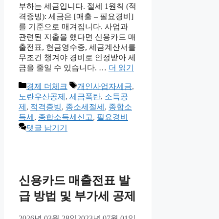
부하는 세금입니다. 절세 1원칙 (적
격증빙): 세금은 [매출 – 필요경비]
를 기준으로 매겨집니다. 사업과
관련된 지출을 했다면 신용카드 매
출전표, 현금영수증, 세금계산서를
무조건 챙겨야 경비로 인정받아 세
금을 줄일 수 있습니다. …
더 읽기
카
태
경제 더체크
개인사업자세금
,
테
그
노란우산공제
,
세금폭탄
,
소득공
고
제
,
적격증빙
,
종소세절세
,
종합소
리
득세
,
종합소득세신고
,
필요경비
댓글 남기기
신용카드 매출전표 발
급 방법 및 부가세 공제
2026년 03월 28일
2023년 07월 01일